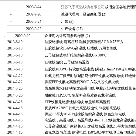
-
2009-9-24
江苏飞宇高温线缆有限公司
诚招全国各地代理
-
2009-9-20
诚邀代理商、经销商加盟
(2)
-
2009-9-24
厂貌
(3)
-
2009-9-22
生产设备
(27)
-
2009-9-20
欢迎海内外客商参观考察
(2)
2013-6-10
硅胶绝缘线 耐高压线 硅橡胶高温线AGR 0.75平方
2013-6-10
硅胶线超软16AWG高温线 航模线 万用表笔线
2013-6-10
云母绕包玻璃纤维编织高温线GN500℃
2013-6-10
硅橡胶编织 云母绕包高温线
2013-6-10
硅胶线18AWG 特软耐高温电线 (外径2.3mm*150芯/0.08铜
2014-2-22
铁氟龙线厂供应耐酸碱防腐蚀FEP铁氟龙高温导线 双绝
2014-2-22
供应FEP铁氟龙高温线200℃ 六芯八芯铁氟龙线
2014-3-26
防腐蚀防水FEP铁氟龙高温电线 单股超细铁氟龙线质量保
2014-3-26
耐酸碱FEP200℃ 氟塑料高品质铁氟龙高温线
2014-3-26
FEP铁氟龙绝缘镀锡铜线 单股编织高温线
2014-4-16
优质PFA250℃ 铁氟龙高温线镀银 6#极细高温线
2014-4-16
供应1.5平方AGRP硅橡胶编织高温线 颜色定制电线
2014-4-16
高温线，高温电线，高温导线
F46-1 1332铁氟龙高温
2014-4-16
江苏高温线缆厂家销售AGRP硅胶高温电线2.5平方编织
2014-4-16
铁氟龙线 氟塑线 耐温电线 150℃/0.5平方机电设备电线高