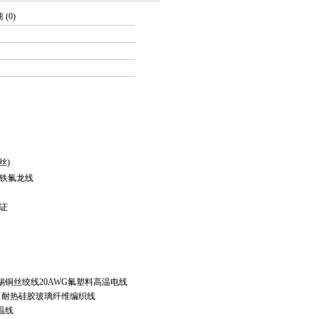
商
(0)
丝)
缘铁氟龙线
证
线镀锡铜丝绞线20AWG氟塑料高温电线
线 耐热硅胶玻璃纤维编织线
温线