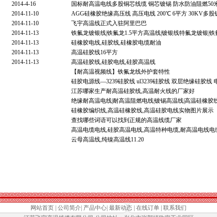
2014-4-16
国标耐高温电线多股铜芯线缆 铜芯镀锡 防水防油阻燃50
2014-11-10
AGG硅橡胶绝缘高压线 高压电线 200℃ 6平方 30KV多
2014-11-10
飞宇高温线正式入驻阿里巴巴
2014-11-13
铁氟龙镀银线|铁氟龙1.5平方高温线|镀银线特氟龙镀银|铁氟
2014-11-13
硅橡胶电线,硅胶线,硅橡胶电缆耐油
2014-11-13
高温硅胶线16平方
2014-11-13
高温硅胶线,硅胶电线,硅胶高温线
【耐高温视频线】铁氟龙线外护套特性
硅胶电源线—3239硅胶线 ul3239硅胶线 双层绝缘硅胶线
江苏哪家生产耐高温硅胶线,高温耐火线的厂家好
绝缘耐高温电线|耐高温阻燃电线|镀锡高温线|高温硅橡胶
硅橡胶编织线,高温硅橡胶线,高温硅胶电线实物图片展示
查找哪些词语可以找到正规的高温线缆厂家
高温电缆电线,硅胶高温电线,高温特种电缆,耐高温电线电
云母高温线,纯镍高温线11.20
网站首页
|
公司简介
|
产品中心
|
最新动态
|
在线订单
|
联系我们