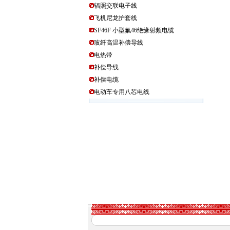
辐照交联电子线
飞机尼龙护套线
SF46F 小型氟46绝缘射频电缆
玻纤高温补偿导线
电热带
补偿导线
补偿电缆
电动车专用八芯电线