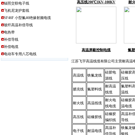
高压线200℃1KV-100KV
耐火
辐照交联电子线
飞机尼龙护套线
SF46F 小型氟46绝缘射频电缆
玻纤高温补偿导线
电热带
补偿导线
补偿电缆
高温屏蔽控制电缆
氟塑
电动车专用八芯电线
江苏飞宇高温线缆有限公司主营耐高温电线电缆
硅胶电
硅橡胶
高温线
铁氟龙线
源线
压线
耐高温
氟塑料
腊克线
氟塑料线
线缆
温线
耐火电
硅橡胶
耐火线
高温线缆
线电缆
温电缆
硅橡胶
高温补
高压线
硅橡胶线
编织线
导线
高温补
铁氟龙
电子线
耐温电缆
偿导线
银线